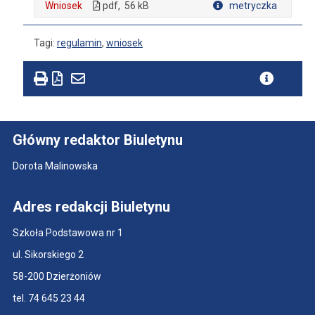
Wniosek
pdf,
56 kB
metryczka
Tagi:
regulamin
,
wniosek
Główny redaktor Biuletynu
Dorota Malinowska
Adres redakcji Biuletynu
Szkoła Podstawowa nr 1
ul. Sikorskiego 2
58-200 Dzierżoniów
tel. 74 645 23 44